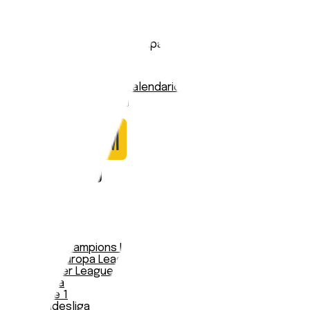
Bahia
Stadio:
Arena Fonte Nova
Capacità:
48902
Paese:
Messico
Statistiche
Formazione
Calendario
Nessun dato trovato
Notizie
Serie A
UEFA Champions League Teams
UEFA Europa League Teams
Premier League
LaLiga
Ligue 1
Bundesliga