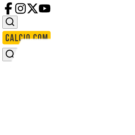
Accedi
Homepage
squadre
bahia ba
formazione