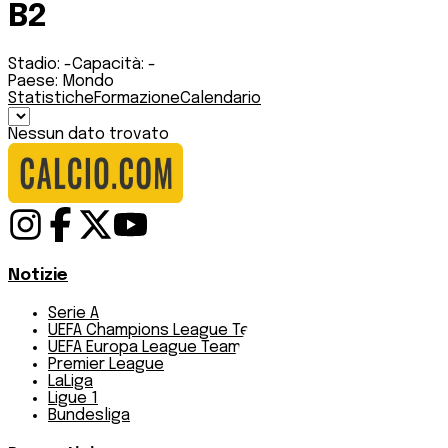
B2
Stadio:
-
Capacità:
-
Paese:
Mondo
Statistiche
Formazione
Calendario
Nessun dato trovato
Notizie
Serie A
UEFA Champions League Teams
UEFA Europa League Teams
Premier League
LaLiga
Ligue 1
Bundesliga