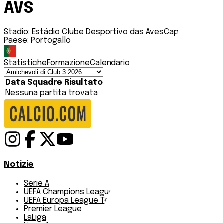
AVS
Stadio:
Estádio Clube Desportivo das Aves
Capacità:
8560
Paese:
Portogallo
Statistiche
Formazione
Calendario
Data
Squadre
Risultato
Nessuna partita trovata
Notizie
Serie A
UEFA Champions League Teams
UEFA Europa League Teams
Premier League
LaLiga