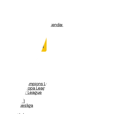
Avintes
Stadio:
-
Capacità:
-
Paese:
Mondo
Statistiche
Formazione
Calendario
Nessun dato trovato
Notizie
Serie A
UEFA Champions League Teams
UEFA Europa League Teams
Premier League
LaLiga
Ligue 1
Bundesliga