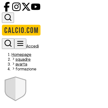
Accedi
Homepage
squadre
avarta
formazione