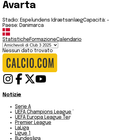
Avarta
Stadio:
Espelundens Idrætsanlæg
Capacità:
-
Paese:
Danimarca
Statistiche
Formazione
Calendario
Nessun dato trovato
Notizie
Serie A
UEFA Champions League Teams
UEFA Europa League Teams
Premier League
LaLiga
Ligue 1
Bundesliga