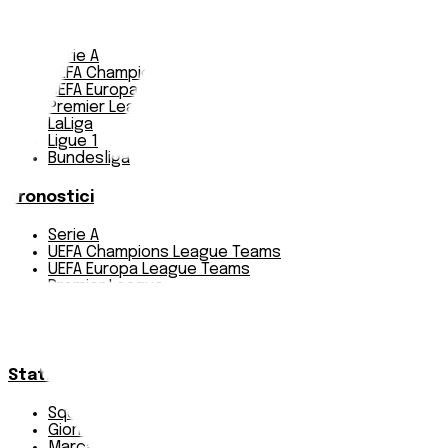
Notizie
Serie A
UEFA Champions League Teams
UEFA Europa League Teams
Premier League
LaLiga
Ligue 1
Bundesliga
Pronostici
Serie A
UEFA Champions League Teams
UEFA Europa League Teams
Premier League
LaLiga
Ligue 1
Bundesliga
Statistiche
Squadre e classifica
Giornate
Marcatori