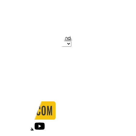
Aumund-Vegesack
Stadio:
Stadion Vegesack
Capacità:
3000
Paese:
Germania
Statistiche
Formazione
Calendario
Partite
0
Gol
0
Falli
0
Passaggi
0
Tiri
0
Tiri in porta
0.00
%
Ammonizioni
0
Espulsioni
0
Falli Fatti
0