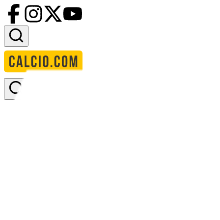
Accedi
Homepage
squadre
aumund vegesack
statistiche