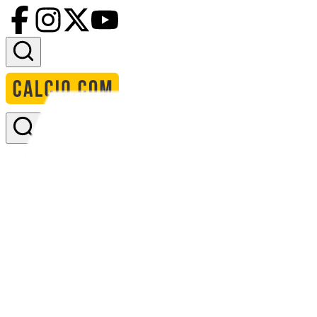
Accedi
Homepage
squadre
aulnay
formazione