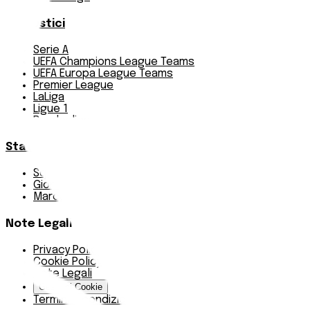
Pronostici
Serie A
UEFA Champions League Teams
UEFA Europa League Teams
Premier League
LaLiga
Ligue 1
Bundesliga
Statistiche
Squadre e classifica
Giornate
Marcatori
Note Legali
Privacy Policy
Cookie Policy
Note Legali
Gestisci Cookie
Termini e condizioni