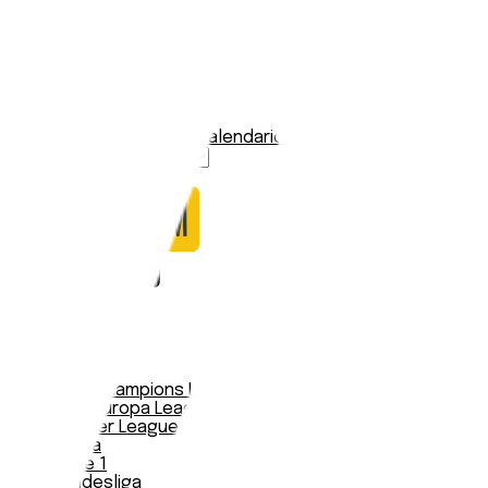
Aulnay
Stadio:
-
Capacità:
-
Paese:
Francia
Statistiche
Formazione
Calendario
Nessun dato trovato
Notizie
Serie A
UEFA Champions League Teams
UEFA Europa League Teams
Premier League
LaLiga
Ligue 1
Bundesliga