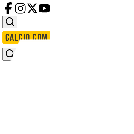
Accedi
Homepage
squadre
atltico tubaro
calendario