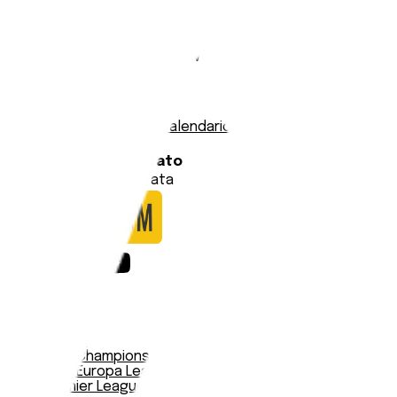
Atlético Tubarão
Stadio:
Estádio Domingos Silveira Gonzales
Capacità:
4000
Paese:
Brasile
Statistiche
Formazione
Calendario
Data
Squadre
Risultato
Nessuna partita trovata
Notizie
Serie A
UEFA Champions League Teams
UEFA Europa League Teams
Premier League