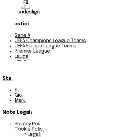
LaLiga
Ligue 1
Bundesliga
Pronostici
Serie A
UEFA Champions League Teams
UEFA Europa League Teams
Premier League
LaLiga
Ligue 1
Bundesliga
Statistiche
Squadre e classifica
Giornate
Marcatori
Note Legali
Privacy Policy
Cookie Policy
Note Legali