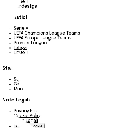
Ligue 1
Bundesliga
Pronostici
Serie A
UEFA Champions League Teams
UEFA Europa League Teams
Premier League
LaLiga
Ligue 1
Bundesliga
Statistiche
Squadre e classifica
Giornate
Marcatori
Note Legali
Privacy Policy
Cookie Policy
Note Legali
Gestisci Cookie