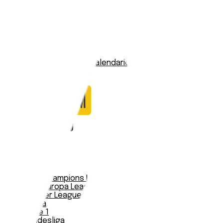
Atlético Porcuna
Stadio:
-
Capacità:
-
Paese:
Spagna
Statistiche
Formazione
Calendario
Nessun dato trovato
Notizie
Serie A
UEFA Champions League Teams
UEFA Europa League Teams
Premier League
LaLiga
Ligue 1
Bundesliga