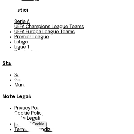
Pronostici
Serie A
UEFA Champions League Teams
UEFA Europa League Teams
Premier League
LaLiga
Ligue 1
Bundesliga
Statistiche
Squadre e classifica
Giornate
Marcatori
Note Legali
Privacy Policy
Cookie Policy
Note Legali
Gestisci Cookie
Termini e condizioni