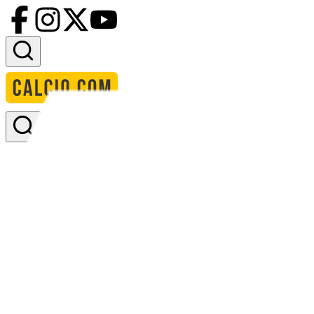
Accedi
Homepage
squadre
atltico porcuna
formazione