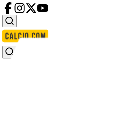
Accedi
Homepage
squadre
atltic sant just
calendario