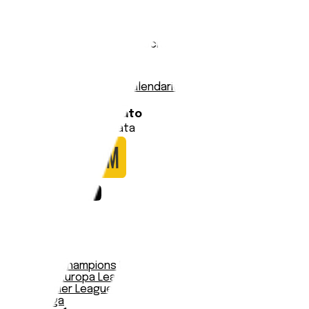
Atlas
Stadio:
Estadio Jalisco
Capacità:
55110
Paese:
Messico
Statistiche
Formazione
Calendario
Data
Squadre
Risultato
Nessuna partita trovata
Notizie
Serie A
UEFA Champions League Teams
UEFA Europa League Teams
Premier League
LaLiga