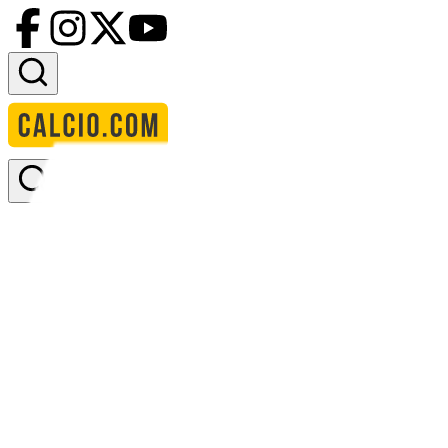
Accedi
Homepage
squadre
atk mohun bagan
statistiche