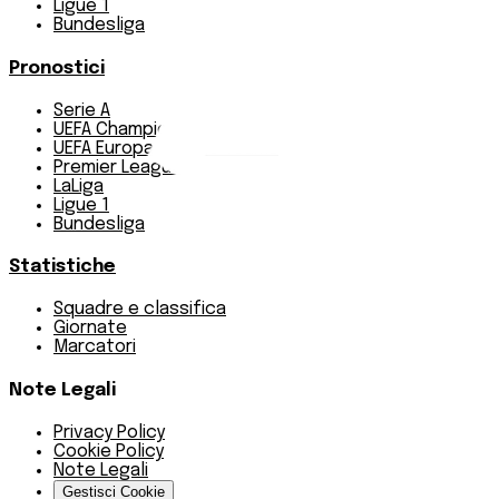
Ligue 1
Bundesliga
Pronostici
Serie A
UEFA Champions League Teams
UEFA Europa League Teams
Premier League
LaLiga
Ligue 1
Bundesliga
Statistiche
Squadre e classifica
Giornate
Marcatori
Note Legali
Privacy Policy
Cookie Policy
Note Legali
Gestisci Cookie