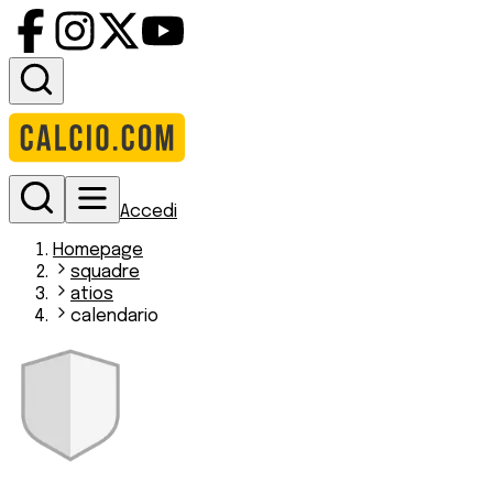
Accedi
Homepage
squadre
atios
calendario