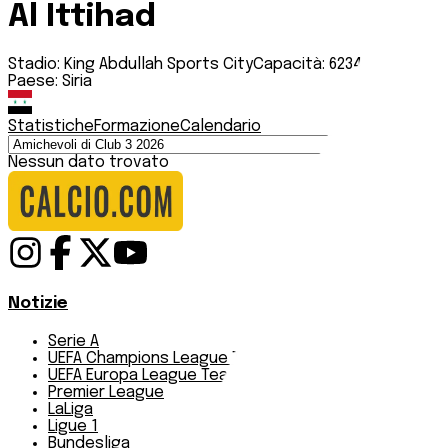
Al Ittihad
Stadio:
King Abdullah Sports City
Capacità:
62345
Paese:
Siria
Statistiche
Formazione
Calendario
Nessun dato trovato
Notizie
Serie A
UEFA Champions League Teams
UEFA Europa League Teams
Premier League
LaLiga
Ligue 1
Bundesliga