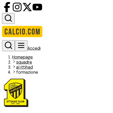
Accedi
Homepage
squadre
al ittihad
formazione