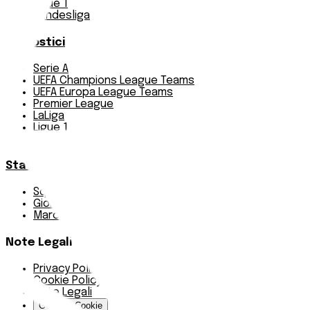
Ligue 1
Bundesliga
Pronostici
Serie A
UEFA Champions League Teams
UEFA Europa League Teams
Premier League
LaLiga
Ligue 1
Bundesliga
Statistiche
Squadre e classifica
Giornate
Marcatori
Note Legali
Privacy Policy
Cookie Policy
Note Legali
Gestisci Cookie