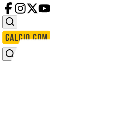
Accedi
Homepage
squadre
afghanistan
calendario