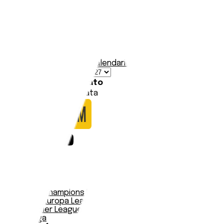
Afghanistan
Stadio:
-
Capacità:
-
Paese:
Afghanistan
Statistiche
Formazione
Calendario
Data
Squadre
Risultato
Nessuna partita trovata
Notizie
Serie A
UEFA Champions League Teams
UEFA Europa League Teams
Premier League
LaLiga