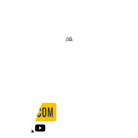
AFC Totton
Stadio:
Testwood Stadium
Capacità:
11000
Paese:
Inghilterra
Statistiche
Formazione
Calendario
Partite
0
Gol
0
Falli
0
Passaggi
0
Tiri
0
Tiri in porta
0.00
%
Ammonizioni
0
Espulsioni
0
Falli Fatti
0