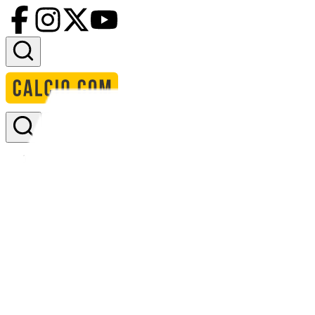
Accedi
Homepage
squadre
adler messingen
formazione