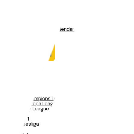
Adler Messingen
Stadio:
-
Capacità:
-
Paese:
Mondo
Statistiche
Formazione
Calendario
Nessun dato trovato
Notizie
Serie A
UEFA Champions League Teams
UEFA Europa League Teams
Premier League
LaLiga
Ligue 1
Bundesliga