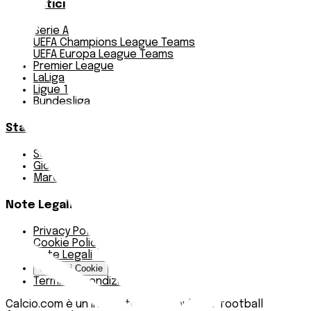
Pronostici
Serie A
UEFA Champions League Teams
UEFA Europa League Teams
Premier League
LaLiga
Ligue 1
Bundesliga
Statistiche
Squadre e classifica
Giornate
Marcatori
Note Legali
Privacy Policy
Cookie Policy
Note Legali
Gestisci Cookie
Termini e condizioni
Calcio.com è un innovativo data hub per football