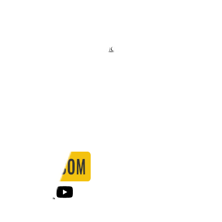
3rd position Group A
Stadio:
-
Capacità:
-
Paese:
Internazionale
Statistiche
Formazione
Calendario
Partite
0
Gol
0
Falli
0
Passaggi
0
Tiri
0
Tiri in porta
0.00
%
Ammonizioni
0
Espulsioni
0
Falli Fatti
0
Notizie