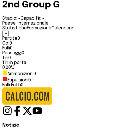
2nd Group G
Stadio:
-
Capacità:
-
Paese:
Internazionale
Statistiche
Formazione
Calendario
Partite
0
Gol
0
Falli
0
Passaggi
0
Tiri
0
Tiri in porta
0.00
%
Ammonizioni
0
Espulsioni
0
Falli Fatti
0
Notizie