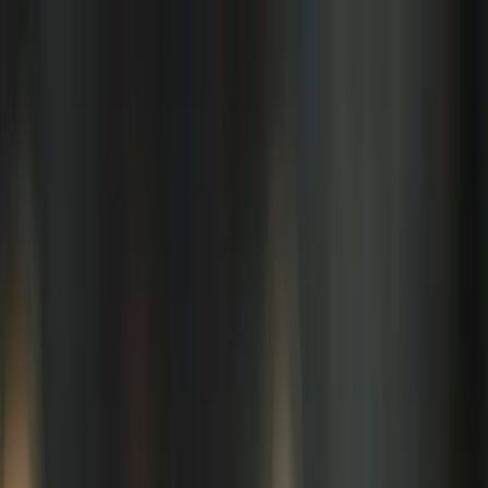
Accedi
Homepage
pronostici
Pronostici