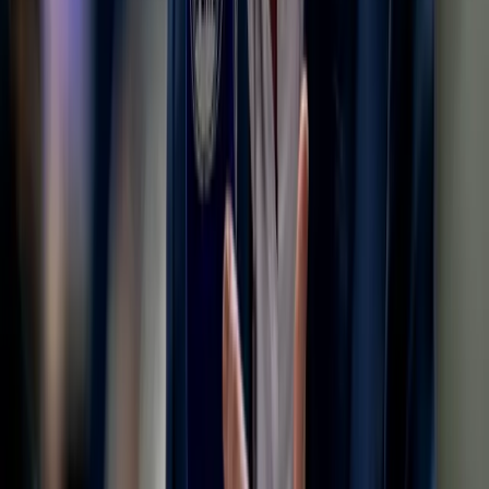
Pronostico Caracas-Santa Fe: analisi e
probabili formazioni 31/07/2026 Copa
Sudamericana
Analisi approfondita di Caracas-Santa Fe per il ritorno
dei playoff di Copa Sudamericana 2026: stato di forma
delle formazioni, probabili formazioni e pronostico finale.
« Prec
1
…
5
6
7
…
663