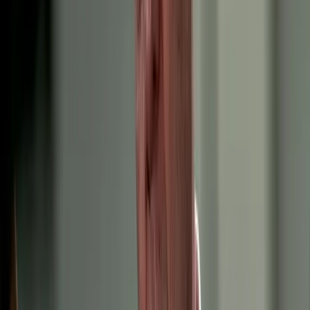
probabili formazioni 01/08/2026 Liga MX
Apertura
Analisi approfondita di FC Juárez-Pumas UNAM per la 3ª
giornata della Liga MX Apertura 2026: stato di forma delle
formazioni, probabili formazioni e pronostico finale.