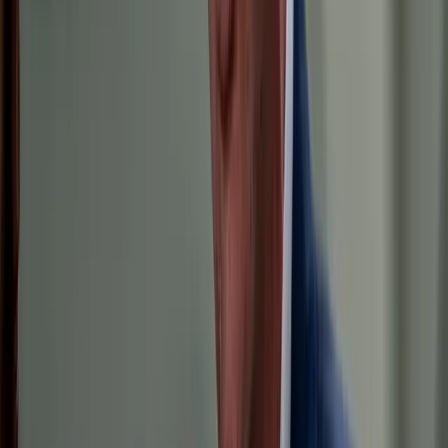
Pronostico Puebla-CD Guadalajara: analisi e
probabili formazioni 01/08/2026 Liga MX
Apertura
Analisi approfondita di Puebla-CD Guadalajara per la 3ª
giornata della Liga MX Apertura 2026: stato di forma delle
formazioni, probabili formazioni e pronostico finale.