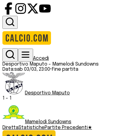
Accedi
Desportivo Maputo
-
Mamelodi Sundowns
Data:
sab 03/03, 23:00
•
Fine partita
Desportivo Maputo
1
-
1
Mamelodi Sundowns
Diretta
Statistiche
Partite Precedenti
★