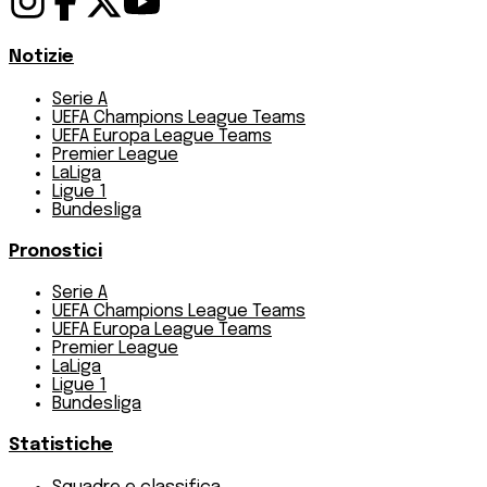
Notizie
Serie A
UEFA Champions League Teams
UEFA Europa League Teams
Premier League
LaLiga
Ligue 1
Bundesliga
Pronostici
Serie A
UEFA Champions League Teams
UEFA Europa League Teams
Premier League
LaLiga
Ligue 1
Bundesliga
Statistiche