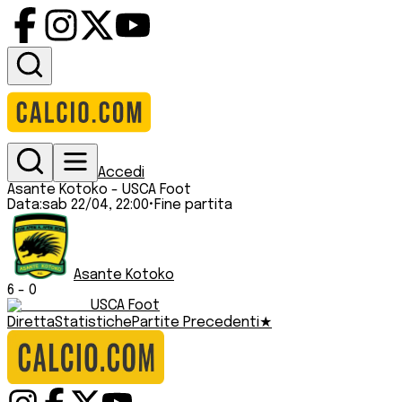
Accedi
Asante Kotoko
-
USCA Foot
Data:
sab 22/04, 22:00
•
Fine partita
Asante Kotoko
6
-
0
USCA Foot
Diretta
Statistiche
Partite Precedenti
★