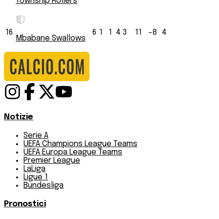
Township Rollers
16
6
1
1
4
3
11
-8
4
Mbabane Swallows
Notizie
Serie A
UEFA Champions League Teams
UEFA Europa League Teams
Premier League
LaLiga
Ligue 1
Bundesliga
Pronostici