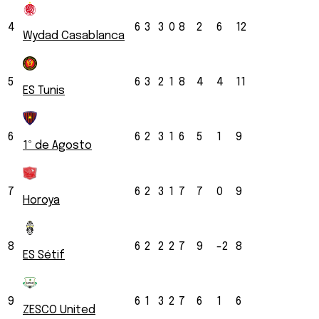
4
6
3
3
0
8
2
6
12
Wydad Casablanca
5
6
3
2
1
8
4
4
11
ES Tunis
6
6
2
3
1
6
5
1
9
1º de Agosto
7
6
2
3
1
7
7
0
9
Horoya
8
6
2
2
2
7
9
-2
8
ES Sétif
9
6
1
3
2
7
6
1
6
ZESCO United