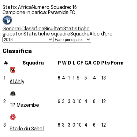
Stato:
Africa
Numero Squadre:
16
Campione in carica:
Pyramids FC
Generali
Classifica
Risultati
Statistiche
giocatori
Statistiche squadre
Squadre
Albo d'oro
Classifica
#
Squadra
P
W
D
L
GF
GA
GD
Pts
Form
1
6
4
1
1
9
5
4
13
Al Ahly
2
6
3
3
0
10
4
6
12
TP Mazembe
3
6
3
3
0
10
4
6
12
Etoile du Sahel