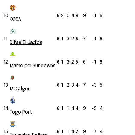
10
6
2
0
4
8
9
-1
6
KCCA
11
6
1
3
2
6
7
-1
6
Difaâ El Jadida
12
6
1
3
2
5
6
-1
6
Mamelodi Sundowns
13
6
1
2
3
4
7
-3
5
MC Alger
14
6
1
1
4
4
9
-5
4
Togo Port
15
6
1
1
4
2
9
-7
4