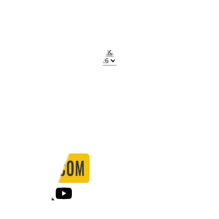
Stadio:
Cairo International Stadium
Capacità:
30000
Paese:
Egitto
Statistiche
Formazione
Calendario
Partite
0
Gol
0
Falli
0
Passaggi
0
Tiri
0
Tiri in porta
0.00
%
Ammonizioni
0
Espulsioni
0
Falli Fatti
0
Notizie