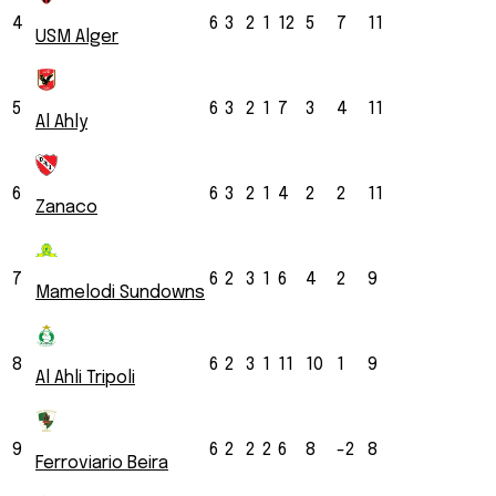
4
6
3
2
1
12
5
7
11
USM Alger
5
6
3
2
1
7
3
4
11
Al Ahly
6
6
3
2
1
4
2
2
11
Zanaco
7
6
2
3
1
6
4
2
9
Mamelodi Sundowns
8
6
2
3
1
11
10
1
9
Al Ahli Tripoli
9
6
2
2
2
6
8
-2
8
Ferroviario Beira