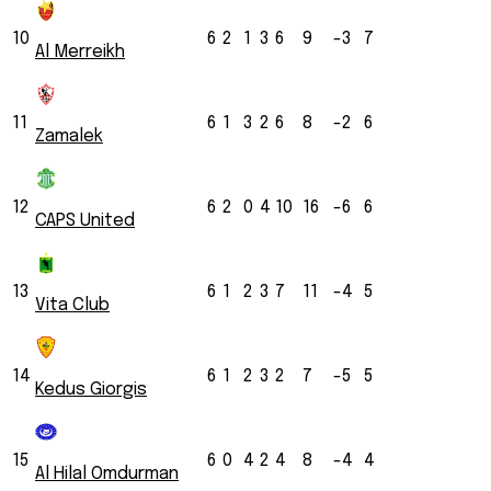
10
6
2
1
3
6
9
-3
7
Al Merreikh
11
6
1
3
2
6
8
-2
6
Zamalek
12
6
2
0
4
10
16
-6
6
CAPS United
13
6
1
2
3
7
11
-4
5
Vita Club
14
6
1
2
3
2
7
-5
5
Kedus Giorgis
15
6
0
4
2
4
8
-4
4
Al Hilal Omdurman