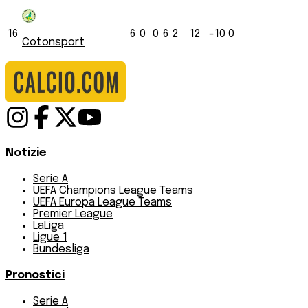
16
6
0
0
6
2
12
-10
0
Cotonsport
Notizie
Serie A
UEFA Champions League Teams
UEFA Europa League Teams
Premier League
LaLiga
Ligue 1
Bundesliga
Pronostici
Serie A