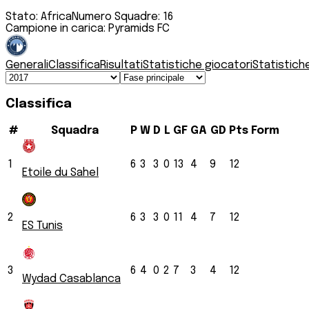
Stato:
Africa
Numero Squadre:
16
Campione in carica:
Pyramids FC
Generali
Classifica
Risultati
Statistiche giocatori
Statistich
Classifica
#
Squadra
P
W
D
L
GF
GA
GD
Pts
Form
1
6
3
3
0
13
4
9
12
Etoile du Sahel
2
6
3
3
0
11
4
7
12
ES Tunis
3
6
4
0
2
7
3
4
12
Wydad Casablanca