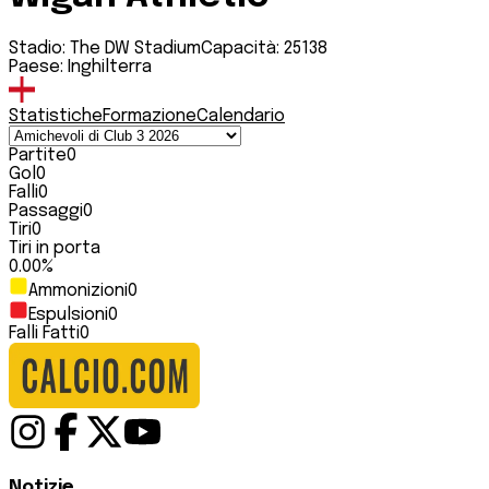
Stadio:
The DW Stadium
Capacità:
25138
Paese:
Inghilterra
Statistiche
Formazione
Calendario
Partite
0
Gol
0
Falli
0
Passaggi
0
Tiri
0
Tiri in porta
0.00
%
Ammonizioni
0
Espulsioni
0
Falli Fatti
0
Notizie