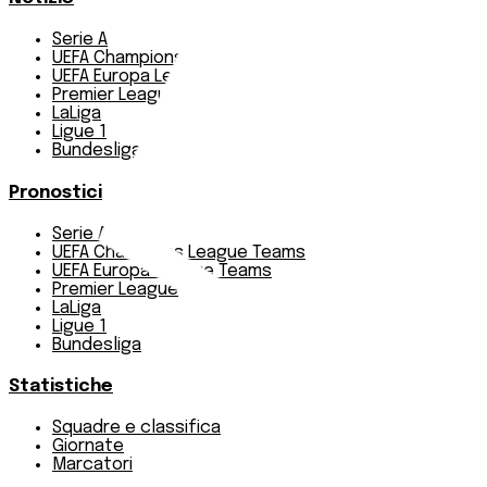
Serie A
UEFA Champions League Teams
UEFA Europa League Teams
Premier League
LaLiga
Ligue 1
Bundesliga
Pronostici
Serie A
UEFA Champions League Teams
UEFA Europa League Teams
Premier League
LaLiga
Ligue 1
Bundesliga
Statistiche
Squadre e classifica
Giornate
Marcatori