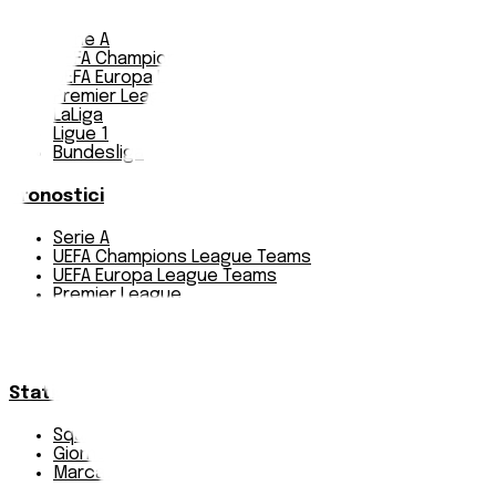
Serie A
UEFA Champions League Teams
UEFA Europa League Teams
Premier League
LaLiga
Ligue 1
Bundesliga
Pronostici
Serie A
UEFA Champions League Teams
UEFA Europa League Teams
Premier League
LaLiga
Ligue 1
Bundesliga
Statistiche
Squadre e classifica
Giornate
Marcatori