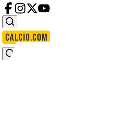
Accedi
Homepage
squadre
vibonese calcio
Vibonese