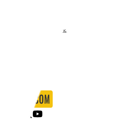
Stadio:
Stadio Luigi Razza
Capacità:
2080
Paese:
Italia
Statistiche
Formazione
Calendario
Partite
0
Gol
0
Falli
0
Passaggi
0
Tiri
0
Tiri in porta
0.00
%
Ammonizioni
0
Espulsioni
0
Falli Fatti
0
Notizie