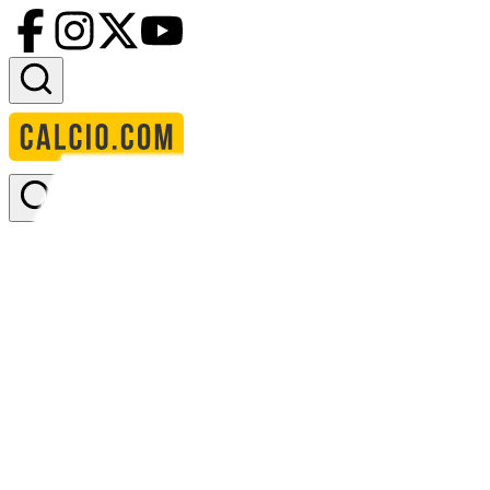
Accedi
Homepage
squadre
vendsyssel ff
Vendsyssel