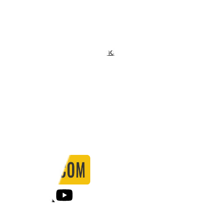
Stadio:
Nord Energi Arena
Capacità:
7500
Paese:
Danimarca
Statistiche
Formazione
Calendario
Partite
0
Gol
0
Falli
0
Passaggi
0
Tiri
0
Tiri in porta
0.00
%
Ammonizioni
0
Espulsioni
0
Falli Fatti
0
Notizie