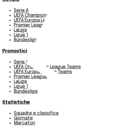
Serie A
UEFA Champions League Teams
UEFA Europa League Teams
Premier League
LaLiga
Ligue 1
Bundesliga
Pronostici
Serie A
UEFA Champions League Teams
UEFA Europa League Teams
Premier League
LaLiga
Ligue 1
Bundesliga
Statistiche
Squadre e classifica
Giornate
Marcatori