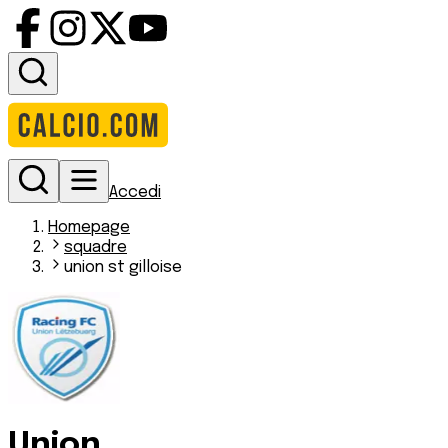
Accedi
Homepage
squadre
union st gilloise
Union