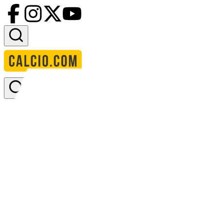
Accedi
Homepage
squadre
tekstilshchik ivanovo
Tekstilshchik