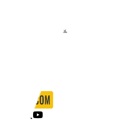
Stadio:
Stadion Tekstilshchik
Capacità:
9565
Paese:
Russia
Statistiche
Formazione
Calendario
Partite
0
Gol
0
Falli
0
Passaggi
0
Tiri
0
Tiri in porta
0.00
%
Ammonizioni
0
Espulsioni
0
Falli Fatti
0
Notizie