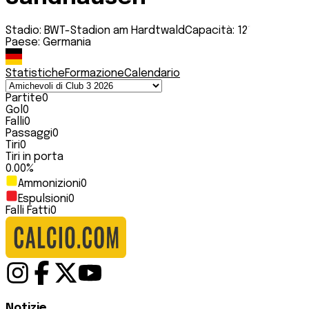
Stadio:
BWT-Stadion am Hardtwald
Capacità:
12100
Paese:
Germania
Statistiche
Formazione
Calendario
Partite
0
Gol
0
Falli
0
Passaggi
0
Tiri
0
Tiri in porta
0.00
%
Ammonizioni
0
Espulsioni
0
Falli Fatti
0
Notizie