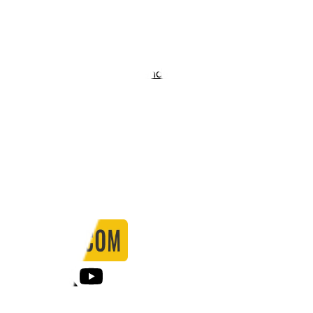
Stadio:
-
Capacità:
-
Paese:
Francia
Statistiche
Formazione
Calendario
Partite
0
Gol
0
Falli
0
Passaggi
0
Tiri
0
Tiri in porta
0.00
%
Ammonizioni
0
Espulsioni
0
Falli Fatti
0
Notizie