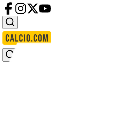
Accedi
Homepage
squadre
sud ardche
Sud Ardèche