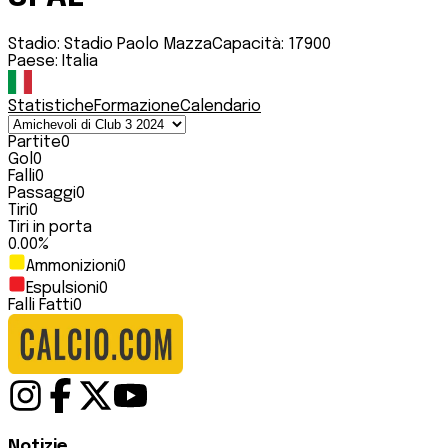
Stadio:
Stadio Paolo Mazza
Capacità:
17900
Paese:
Italia
Statistiche
Formazione
Calendario
Partite
0
Gol
0
Falli
0
Passaggi
0
Tiri
0
Tiri in porta
0.00
%
Ammonizioni
0
Espulsioni
0
Falli Fatti
0
Notizie