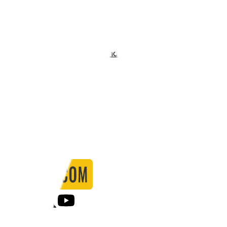
Stadio:
Percy Doyle Reserve A
Capacità:
1000
Paese:
Australia
Statistiche
Formazione
Calendario
Partite
0
Gol
0
Falli
0
Passaggi
0
Tiri
0
Tiri in porta
0.00
%
Ammonizioni
0
Espulsioni
0
Falli Fatti
0
Notizie