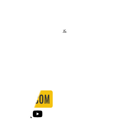
Stadio:
Stadion v Městských sadech
Capacità:
7758
Paese:
Repubblica Ceca
Statistiche
Formazione
Calendario
Partite
0
Gol
0
Falli
0
Passaggi
0
Tiri
0
Tiri in porta
0.00
%
Ammonizioni
0
Espulsioni
0
Falli Fatti
0
Notizie