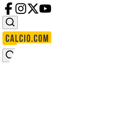
Accedi
Homepage
squadre
sfc opava
Opava