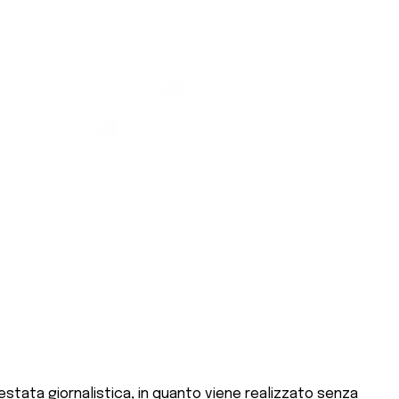
stata giornalistica, in quanto viene realizzato senza