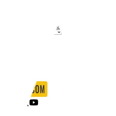
Stadio:
Lerkendal Stadion
Capacità:
21421
Paese:
Norvegia
Statistiche
Formazione
Calendario
Partite
0
Gol
0
Falli
0
Passaggi
0
Tiri
0
Tiri in porta
0.00
%
Ammonizioni
0
Espulsioni
0
Falli Fatti
0
Notizie