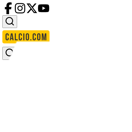
Accedi
Homepage
squadre
rosenborg bk
Rosenborg