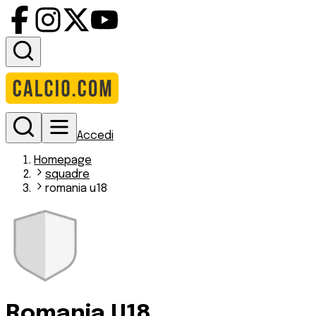
Accedi
Homepage
squadre
romania u18
Romania U18