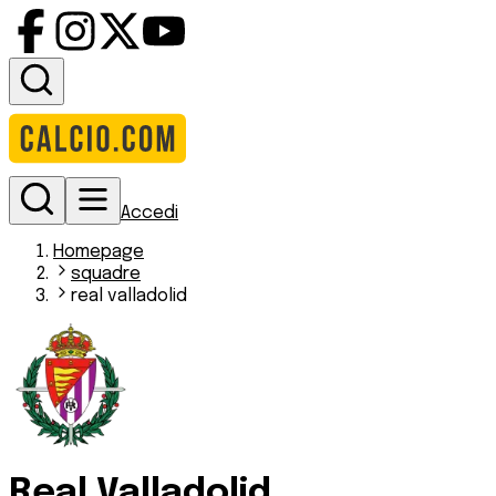
Accedi
Homepage
squadre
real valladolid
Real Valladolid