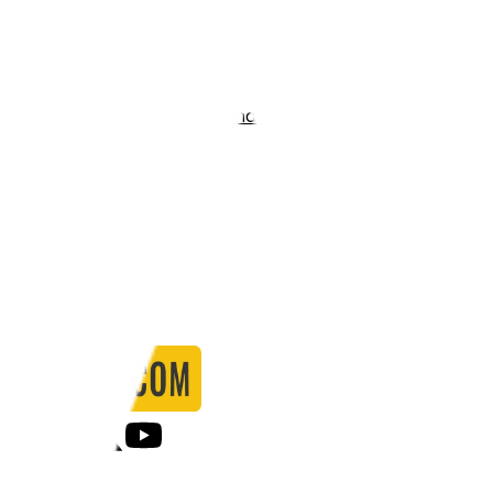
Stadio:
Estádio Raimundo Ribeiro de Souza
Capacità:
3000
Paese:
Brasile
Statistiche
Formazione
Calendario
Partite
0
Gol
0
Falli
0
Passaggi
0
Tiri
0
Tiri in porta
0.00
%
Ammonizioni
0
Espulsioni
0
Falli Fatti
0
Notizie