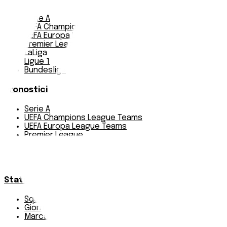
Serie A
UEFA Champions League Teams
UEFA Europa League Teams
Premier League
LaLiga
Ligue 1
Bundesliga
Pronostici
Serie A
UEFA Champions League Teams
UEFA Europa League Teams
Premier League
LaLiga
Ligue 1
Bundesliga
Statistiche
Squadre e classifica
Giornate
Marcatori