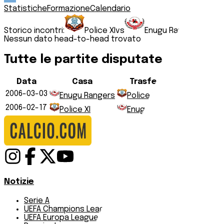
Statistiche
Formazione
Calendario
Storico incontri:
Police XI
vs
Enugu Rangers
Nessun dato head-to-head trovato
Tutte le partite disputate
Data
Casa
Trasferta
Risultato
2006-03-03
1
:
0
Enugu Rangers
Police XI
2006-02-17
2
:
2
Police XI
Enugu Rangers
Notizie
Serie A
UEFA Champions League Teams
UEFA Europa League Teams