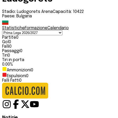
Stadio:
Ludogorets Arena
Capacità:
10422
Paese:
Bulgaria
Statistiche
Formazione
Calendario
Partite
0
Gol
0
Falli
0
Passaggi
0
Tiri
0
Tiri in porta
0.00
%
Ammonizioni
0
Espulsioni
0
Falli Fatti
0
Notizie