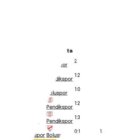
Statistiche
Formazione
Calendario
Storico incontri:
Pendikspor
vs
Boluspor
Nessun dato head-to-head trovato
Tutte le partite disputate
Data
Casa
Trasferta
Risultato
Competizione
2026-
2
:
0
1. Lega
04-26
Pendikspor
Boluspor
2025-
1
:
2
1. Lega
12-20
Boluspor
Pendikspor
2025-
1
:
0
1. Lega
02-13
Pendikspor
Boluspor
2024-
1
:
2
1. Lega
09-13
Boluspor
Pendikspor
2023-
1
:
3
1. Lega
02-04
Boluspor
Pendikspor
2022-
0
:
1
1. Lega
09-04
Pendikspor
Boluspor