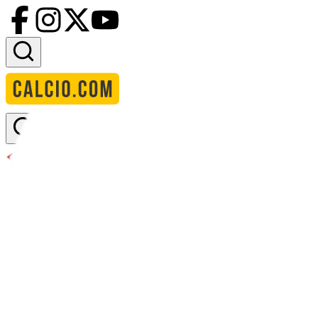
Accedi
Pendikspor
Stadio:
Pendik Stadyumu
Capacità:
5000
Paese:
Turchia