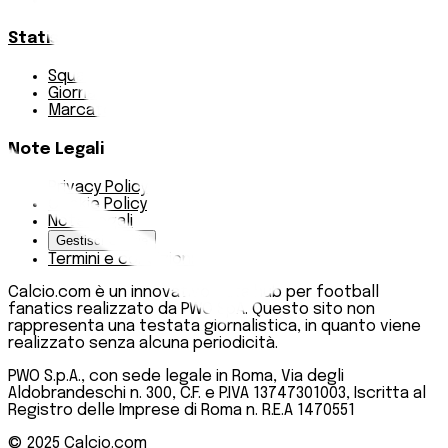
Bundesliga
Statistiche
Squadre e classifica
Giornate
Marcatori
Note Legali
Privacy Policy
Cookie Policy
Note Legali
Gestisci Cookie
Termini e condizioni
Calcio.com è un innovativo data hub per football
fanatics realizzato da PWO SpA. Questo sito non
rappresenta una testata giornalistica, in quanto viene
realizzato senza alcuna periodicità.
PWO S.p.A., con sede legale in Roma, Via degli
Aldobrandeschi n. 300, C.F. e P.IVA 13747301003, Iscritta al
Registro delle Imprese di Roma n. R.E.A 1470551
© 2025
Calcio.com