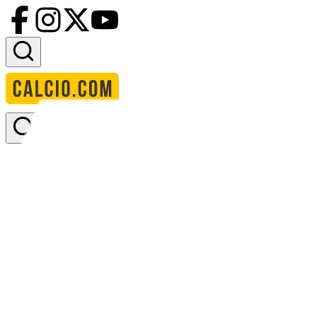
Accedi
Homepage
squadre
oxford united
Oxford United