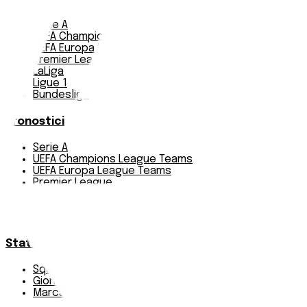
Serie A
UEFA Champions League Teams
UEFA Europa League Teams
Premier League
LaLiga
Ligue 1
Bundesliga
Pronostici
Serie A
UEFA Champions League Teams
UEFA Europa League Teams
Premier League
LaLiga
Ligue 1
Bundesliga
Statistiche
Squadre e classifica
Giornate
Marcatori