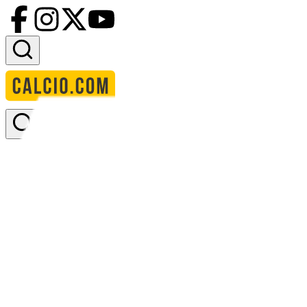
Accedi
Homepage
squadre
molde fk
Molde