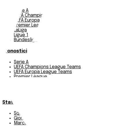
Serie A
UEFA Champions League Teams
UEFA Europa League Teams
Premier League
LaLiga
Ligue 1
Bundesliga
Pronostici
Serie A
UEFA Champions League Teams
UEFA Europa League Teams
Premier League
LaLiga
Ligue 1
Bundesliga
Statistiche
Squadre e classifica
Giornate
Marcatori