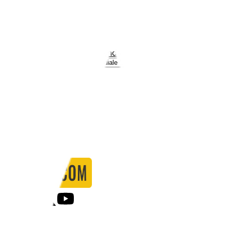
Stadio:
S. Dariaus ir S. Girėno stadionas
Capacità:
15315
Paese:
Lituania
Statistiche
Formazione
Calendario
Partite
0
Gol
0
Falli
0
Passaggi
0
Tiri
0
Tiri in porta
0.00
%
Ammonizioni
0
Espulsioni
0
Falli Fatti
0
Notizie