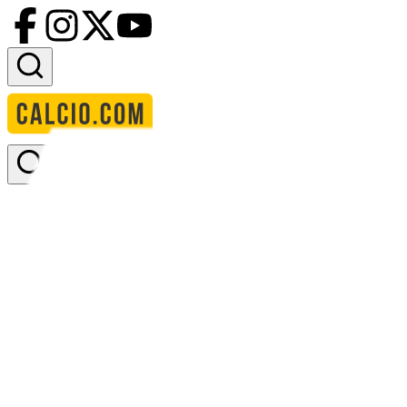
Accedi
Homepage
squadre
lituania
Lituania